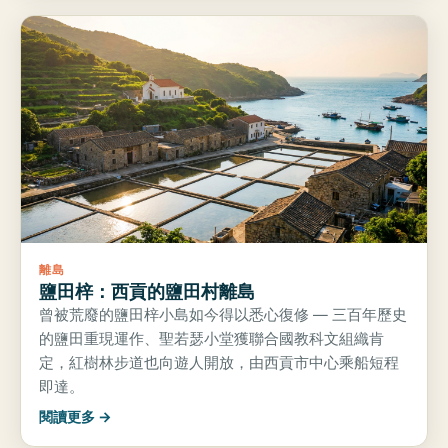
離島
鹽田梓：西貢的鹽田村離島
曾被荒廢的鹽田梓小島如今得以悉心復修 — 三百年歷史
的鹽田重現運作、聖若瑟小堂獲聯合國教科文組織肯
定，紅樹林步道也向遊人開放，由西貢市中心乘船短程
即達。
閱讀更多 →