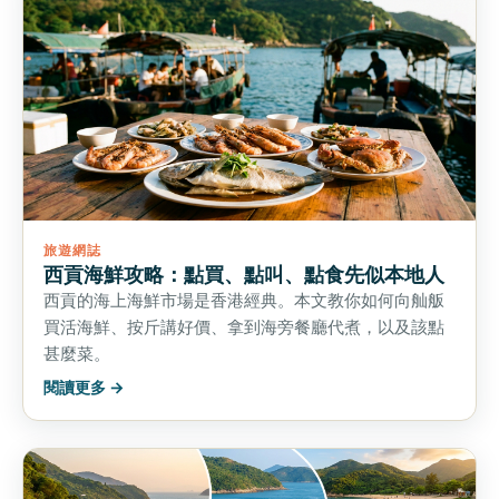
旅遊網誌
西貢海鮮攻略：點買、點叫、點食先似本地人
西貢的海上海鮮市場是香港經典。本文教你如何向舢舨
買活海鮮、按斤講好價、拿到海旁餐廳代煮，以及該點
甚麼菜。
閱讀更多 →