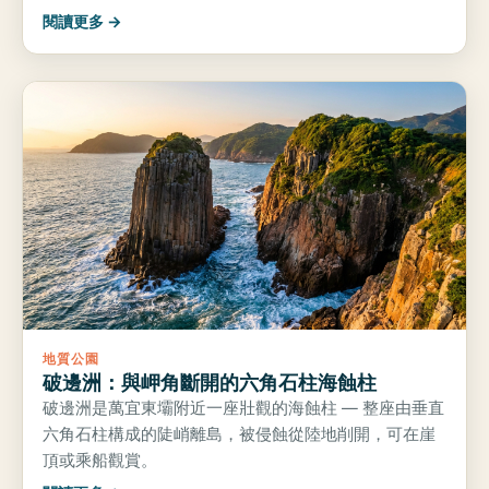
閱讀更多 →
地質公園
破邊洲：與岬角斷開的六角石柱海蝕柱
破邊洲是萬宜東壩附近一座壯觀的海蝕柱 — 整座由垂直
六角石柱構成的陡峭離島，被侵蝕從陸地削開，可在崖
頂或乘船觀賞。