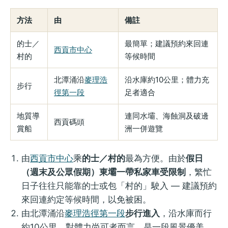
方法
由
備註
的士／
最簡單；建議預約來回連
西貢市中心
村的
等候時間
北潭涌沿
麥理浩
沿水庫約10公里；體力充
步行
徑第一段
足者適合
地質導
連同水壩、海蝕洞及破邊
西貢碼頭
賞船
洲一併遊覽
由
西貢市中心
乘
的士／村的
最為方便。由於
假日
（週末及公眾假期）東壩一帶私家車受限制
，繁忙
日子往往只能靠的士或包「村的」駛入 — 建議預約
來回連約定等候時間，以免被困。
由北潭涌沿
麥理浩徑第一段
步行進入
，沿水庫而行
約10公里。對體力尚可者而言，是一段風景優美、