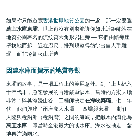
如果你只能遊覽
香港世界地質公園
的一處，那一定要選
萬宜水庫東壩
。世上再沒有別處能讓你如此近距離站在
地質公園著名的流紋質六角形岩柱旁 — 它們由路旁崖
壁拔地而起，近在咫尺，排列規整得彷彿出自人手雕
琢，而非冷卻火山所造。
因建水庫而揭示的地質奇觀
東壩的故事，是一場工程上的美麗意外。到了上世紀六
十年代末，急速發展的香港嚴重缺水。當時的方案大膽
非常：與其淹浸山谷，工程師決定
在海峽築壩
。七十年
代，他們興建了兩座龐大水壩 — 西壩與東壩 — 封住
大陸與糧船洲（糧船灣）之間的海峽，把鹹水內灣化為
萬宜水庫
，即當時全港最大的淡水庫。海水被抽走，盆
地再注滿雨水。