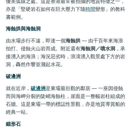
優美弧線之處。這是香港最常被拍攝的地質特徵之一，
亦是「堅硬岩石如何在巨大壓力下隨
時間
變形」的教科
書範例。
海蝕拱與海蝕洞
由水壩步行不遠，即達一個
海蝕拱
— 由千百年來海浪
拍打、侵蝕火山岩而成。附近還有
海蝕洞／噴水洞
，承
接湧入的海浪；海況惡劣時，浪濤湧入觀景處下方的岩
洞，轟然作響並濺起水花。
破邊洲
就在近岸，
破邊洲
是東壩最壯觀的鄰居 — 一座因侵蝕
而與海岬分裂的陡峭海蝕柱，崖面是一整幅岩柱組成的
石牆。這是東壩一帶的標誌性景觀，亦是地質導賞船的
經典一站。
錨形石