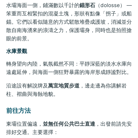
水壩海面一側，鋪滿數以千計的
錨形石
（dolosse） —
笨重而互相緊扣的混凝土塊，形狀有點像「拐子」或船
錨。它們以看似隨意的方式鬆散堆疊成護坡，消減並分
散自南海湧來的浪濤之力，保護壩身，同時也是拍照搶
眼的前景。
水庫景觀
轉身望向內陸，氣氛截然不同：平靜深藍的淡水水庫向
遠處延伸，與海面一側狂野暴露的海岸形成靜謐對比。
沿途設有解說牌及
萬宜地質步道
，邊走邊為你講解岩
柱、褶曲與海蝕地貌。
前往方法
東壩位置偏遠，
並無任何公共巴士直達
，出發前請先安
排好交通。主要選擇：