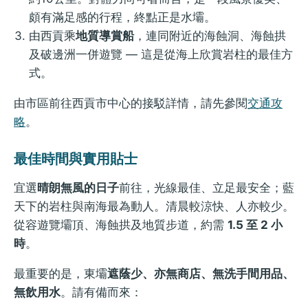
頗有滿足感的行程，終點正是水壩。
由西貢乘
地質導賞船
，連同附近的海蝕洞、海蝕拱
及破邊洲一併遊覽 — 這是從海上欣賞岩柱的最佳方
式。
由市區前往西貢市中心的接駁詳情，請先參閱
交通攻
略
。
最佳時間與實用貼士
宜選
晴朗無風的日子
前往，光線最佳、立足最安全；藍
天下的岩柱與南海最為動人。清晨較涼快、人亦較少。
從容遊覽壩頂、海蝕拱及地質步道，約需
1.5 至 2 小
時
。
最重要的是，東壩
遮蔭少、亦無商店、無洗手間用品、
無飲用水
。請有備而來：