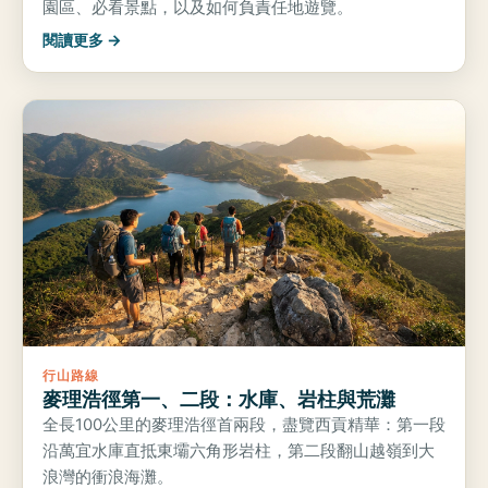
園區、必看景點，以及如何負責任地遊覽。
閱讀更多 →
行山路線
麥理浩徑第一、二段：水庫、岩柱與荒灘
全長100公里的麥理浩徑首兩段，盡覽西貢精華：第一段
沿萬宜水庫直抵東壩六角形岩柱，第二段翻山越嶺到大
浪灣的衝浪海灘。