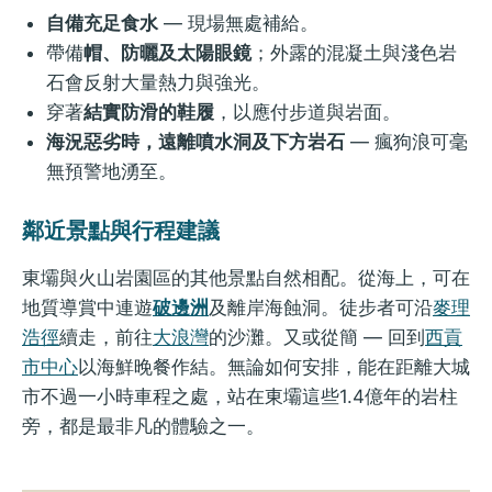
自備充足食水
— 現場無處補給。
帶備
帽、防曬及太陽眼鏡
；外露的混凝土與淺色岩
石會反射大量熱力與強光。
穿著
結實防滑的鞋履
，以應付步道與岩面。
海況惡劣時，遠離噴水洞及下方岩石
— 瘋狗浪可毫
無預警地湧至。
鄰近景點與行程建議
東壩與火山岩園區的其他景點自然相配。從海上，可在
地質導賞中連遊
破邊洲
及離岸海蝕洞。徒步者可沿
麥理
浩徑
續走，前往
大浪灣
的沙灘。又或從簡 — 回到
西貢
市中心
以海鮮晚餐作結。無論如何安排，能在距離大城
市不過一小時車程之處，站在東壩這些1.4億年的岩柱
旁，都是最非凡的體驗之一。