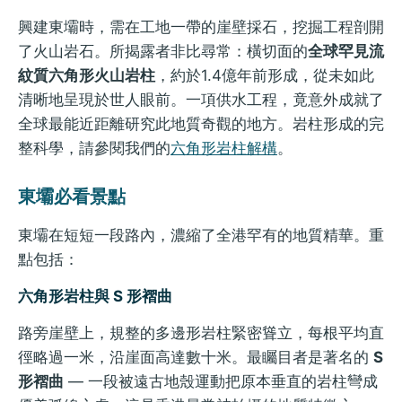
興建東壩時，需在工地一帶的崖壁採石，挖掘工程剖開
了火山岩石。所揭露者非比尋常：橫切面的
全球罕見流
紋質六角形火山岩柱
，約於1.4億年前形成，從未如此
清晰地呈現於世人眼前。一項供水工程，竟意外成就了
全球最能近距離研究此地質奇觀的地方。岩柱形成的完
整科學，請參閱我們的
六角形岩柱解構
。
東壩必看景點
東壩在短短一段路內，濃縮了全港罕有的地質精華。重
點包括：
六角形岩柱與 S 形褶曲
路旁崖壁上，規整的多邊形岩柱緊密聳立，每根平均直
徑略過一米，沿崖面高達數十米。最矚目者是著名的
S
形褶曲
— 一段被遠古地殼運動把原本垂直的岩柱彎成