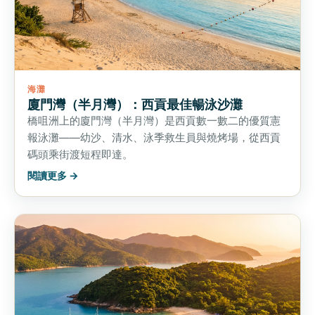
海灘
廈門灣（半月灣）：西貢最佳暢泳沙灘
橋咀洲上的廈門灣（半月灣）是西貢數一數二的優質憲
報泳灘——幼沙、清水、泳季救生員與燒烤場，從西貢
碼頭乘街渡短程即達。
閱讀更多 →