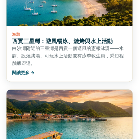
海灘
西貢三星灣：避風暢泳、燒烤與水上活動
白沙灣附近的三星灣是西貢一個避風的憲報泳灘——水
靜、設燒烤場、可玩水上活動兼有泳季救生員，乘短程
舢舨即達。
閱讀更多 →