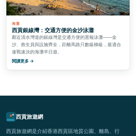
海灘
西貢銀線灣：交通方便的金沙泳灘
鄰近清水灣道的銀線灣是交通方便的憲報泳灘——金
沙、救生員與設施齊全，距離馬路只數級梯級，最適合
速戰速決的海灘半日遊。
閱讀更多 →
西貢旅遊網
西貢旅遊網是介紹香港西貢區地質公園、離島、行