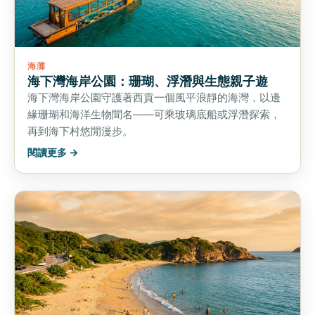
海灘
海下灣海岸公園：珊瑚、浮潛與生態親子遊
海下灣海岸公園守護著西貢一個風平浪靜的海灣，以邊
緣珊瑚和海洋生物聞名——可乘玻璃底船或浮潛探索，
再到海下村悠閒漫步。
閱讀更多 →