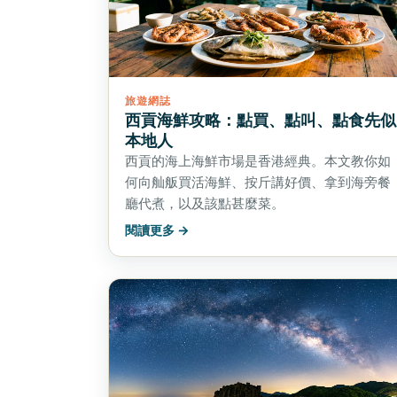
旅遊網誌
西貢海鮮攻略：點買、點叫、點食先似
本地人
西貢的海上海鮮市場是香港經典。本文教你如
何向舢舨買活海鮮、按斤講好價、拿到海旁餐
廳代煮，以及該點甚麼菜。
閱讀更多 →