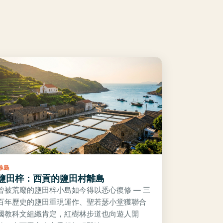
離島
鹽田梓：西貢的鹽田村離島
曾被荒廢的鹽田梓小島如今得以悉心復修 — 三
百年歷史的鹽田重現運作、聖若瑟小堂獲聯合
國教科文組織肯定，紅樹林步道也向遊人開