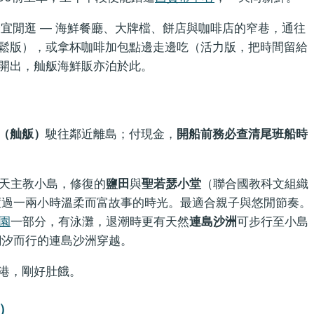
宜閒逛 — 海鮮餐廳、大牌檔、餅店與咖啡店的窄巷，通往
鬆版），或拿杯咖啡加包點邊走邊吃（活力版，把時間留給
開出，舢舨海鮮販亦泊於此。
（舢舨）
駛往鄰近離島；付現金，
開船前務必查清尾班船時
天主教小島，修復的
鹽田
與
聖若瑟小堂
（聯合國教科文組織
度過一兩小時溫柔而富故事的時光。最適合親子與悠閒節奏。
園
一部分，有泳灘，退潮時更有天然
連島沙洲
可步行至小島
潮汐而行的連島沙洲穿越。
港，剛好肚餓。
0）