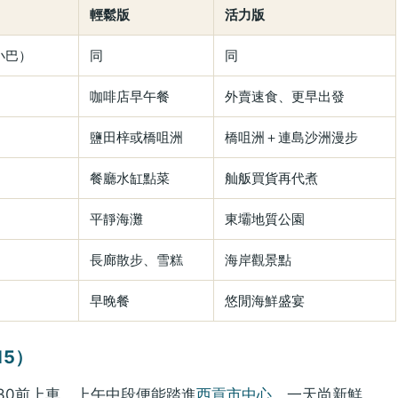
輕鬆版
活力版
小巴）
同
同
咖啡店早午餐
外賣速食、更早出發
鹽田梓或橋咀洲
橋咀洲＋連島沙洲漫步
餐廳水缸點菜
舢舨買貨再代煮
平靜海灘
東壩地質公園
長廊散步、雪糕
海岸觀景點
早晚餐
悠閒海鮮盛宴
15）
30前上車，上午中段便能踏進
西貢市中心
，一天尚新鮮。