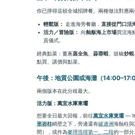
你已掙得這頓全城招牌餐。兩種做法對應兩
輕鬆版：
走進海旁餐廳，
直接從門口活
活力／冒險版：
向
舢舨海上市場
買活海
貢儀式。
經典點菜：薑蔥
蒸全魚
、
蒜蓉蝦
、豉椒
炒蜆
點買、講價與點菜。
午後：地質公園或海灘（14:00–17:
兩個版本在此分歧最大。
活力版：萬宜水庫東壩
想要全日最大回報，前往
萬宜水庫東壩
— 
形岩柱
峭壁之下，旁邊還有
破邊洲
海蝕柱與
間），或作為
麥理浩徑第一、二段
的一部分