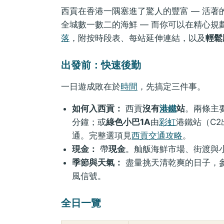
西貢在香港一隅塞進了驚人的豐富 — 活
全城數一數二的海鮮 — 而你可以在精心
落
，附按時段表、每站延伸連結，以及
輕鬆
出發前：快速後勤
一日遊成敗在於
時間
，先搞定三件事。
如何入西貢：
西貢
沒有
港鐵
站
。兩條主
分鐘；或
綠色小巴1A
由
彩虹
港鐵站（C2
通。完整選項見
西貢交通攻略
。
現金：
帶
現金
。舢舨海鮮市場、街渡與
季節與天氣：
盡量挑天清乾爽的日子，
風信號。
全日一覽