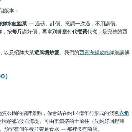
個版本：
海鮮水缸點菜
— 過磅、計價、烹調一次過，不用講價。
鮮，按
每斤
講好價，再拿到餐廳付
代煮費
代煮，是完整的西
，以及招牌大菜
避風塘炒蟹
。我們的
西貢海鮮攻略
詳細講解
00）
地質公園的招牌景點，你會站在約1.4億年前形成的淺色
六角
壯觀的防波石海堤。可由市鎮搭的士前往（先約好回程時
。預留整個午後並帶足食水 — 那裡沒有商店。