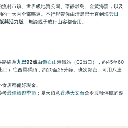
著的漁村市鎮、世界級地質公園、寧靜離島、金黃海灘，以及
規劃的一天內全部嚐遍。本行程帶你由清晨巴士直到海旁
日
版與活力版
，無論親子或行山客都合用。
要路線為
九巴
92號
由
鑽石山
港鐵站（C2出口），約45至60
出口）往西貢碼頭，約20至25分鐘、班次頻密。可用八達
小食店都偏好現金。
參考
最佳旅遊季節
；夏天留意
香港天文台
會令渡輪停航的颱