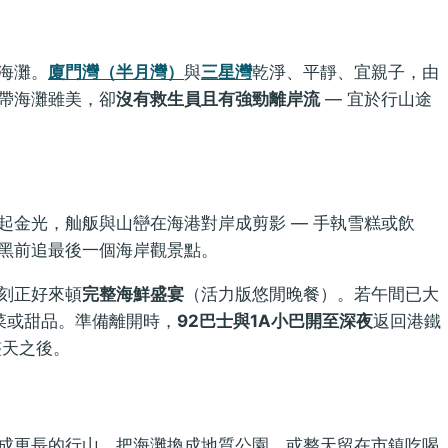
海灘。
廈門灣（半月灣）
與
三星灣
乾淨、平靜、宜親子，由
帶海灘雖美，卻
沒有救生員且有強勁離岸流
— 宜於行山途
起金光，舢舨與山巒在海港對岸成剪影 — 手執雪糕或飲
黑前追最後一個海岸觀景點。
刻正好來頓
完整海鮮盛宴
（活力版悠閒晚餐）。若午間已大
菜或甜品。準備離開時，
92巴士與1A小巴開至深夜
返回港鐵
整天之後。
成更長的行山、把海灘換成地質公園，或整天留在市鎮吃喝