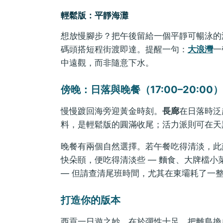
輕鬆版：平靜海灘
想放慢腳步？把午後留給一個平靜可暢泳的
碼頭搭短程街渡即達。提醒一句：
大浪灣
一
中遠觀，而非隨意下水。
傍晚：日落與晚餐（17:00–20:00）
慢慢踱回海旁迎黃金時刻。
長廊
在日落時泛
料，是輕鬆版的圓滿收尾；活力派則可在天
晚餐有兩個自然選擇。若午餐吃得清淡，此
快朵頤，便吃得清淡些 — 麵食、大牌檔小
— 但請查清尾班時間，尤其在東壩耗了一
打造你的版本
西貢一日遊之妙，在於彈性十足。把離島換