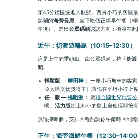
頭45分鐘慢慢進入狀態。西貢小巧的舊區最
熱鬧的
海旁長廊
。坐下吃個正經早午餐（輕
午後）。走出
公眾碼頭
認認方向：街渡在此
近午：街渡遊離島（10:15–12:30）
這是上午的重頭戲。由公眾碼頭，持牌
街渡
間
。
輕鬆版 —
鹽田梓
：
一座小巧無車的客家
亞太區文物獎得主）讓你在平坦小徑上
任一版 —
橋咀洲
：
屬
聯合國世界地質公
嶼。
活力版
加上短小的島上自然徑與按
無論揀哪個，安排回程船讓你午飯時回到海
正午：海旁海鮮午餐（12:30–14:0