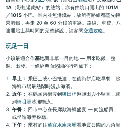
1A
（彩虹港鐵站）的總站，亦有由坑口開出的
101M
／101S
小巴。區內並無港鐵站，故所有路線都需先轉
乘港鐵，再走 20 至 60 分鐘的車路。路線、車費、八
達通貼士與時間的完整解說，請參閱
交通攻略
。
玩足一日
小鎮最適合作
基地
而非單一目的地 — 用來吃飯、整
裝、出發。一條經典而悠閒的行程如下：
早上：
乘巴士或小巴抵達，在後街餅店吃早餐，趁
海鮮市場最熱鬧時漫步海濱。
近午：
在碼頭乘街渡到
鹽田梓
遊鹽田與小聖堂，或
到
橋咀洲
沙灘暢泳。
午餐：
回市中心在長廊歎海鮮盛宴 — 向漁船買，
或坐進海旁餐廳。
下午：
乘村的往
萬宜水庫東壩
看地質公園的六角岩