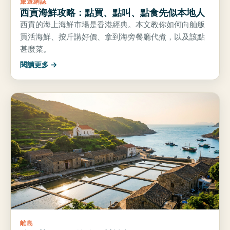
旅遊網誌
西貢海鮮攻略：點買、點叫、點食先似本地人
西貢的海上海鮮市場是香港經典。本文教你如何向舢舨
買活海鮮、按斤講好價、拿到海旁餐廳代煮，以及該點
甚麼菜。
閱讀更多 →
離島