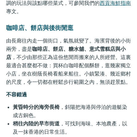
調的玩法與該點哪些菜式，可參閱我們的
西貢海鮮指南
專文。
咖啡店、餅店與後街閒逛
由長廊往內走一個街口，氣氛就變了。海濱背後的小街
兩旁，盡是
咖啡店、餅店、糖水舖、意式雪糕店與小
店
，不少由那些正為這份悠閒而搬來的人所經營。這裏
最適合甚麼都不做：買杯白咖啡配個酥餅，逛幾家獨立
小店，坐在樹蔭長椅看船來船往。小鎮緊湊、幾近鄉村
的尺度，令一切都在輕鬆步行範圍之內，無須趕景點。
不容錯過
黃昏時分的海旁長椅
，斜陽把海港與停泊的遊艇染
成古銅色。
稍往內陸的早市街道
，可找到海味、本地農產，以
及一抹香港的日常生活。