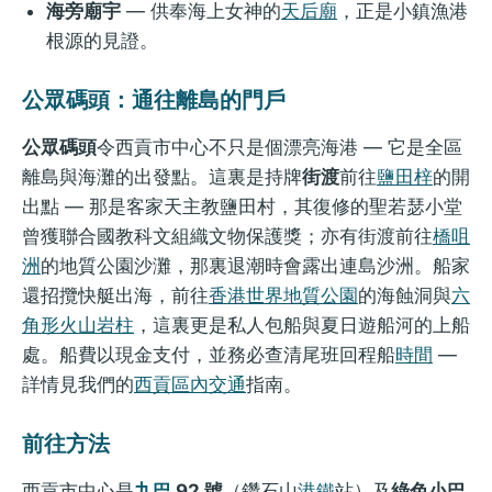
海旁廟宇
— 供奉海上女神的
天后廟
，正是小鎮漁港
根源的見證。
公眾碼頭：通往離島的門戶
公眾碼頭
令西貢市中心不只是個漂亮海港 — 它是全區
離島與海灘的出發點。這裏是持牌
街渡
前往
鹽田梓
的開
出點 — 那是客家天主教鹽田村，其復修的聖若瑟小堂
曾獲聯合國教科文組織文物保護獎；亦有街渡前往
橋咀
洲
的地質公園沙灘，那裏退潮時會露出連島沙洲。船家
還招攬快艇出海，前往
香港世界地質公園
的海蝕洞與
六
角形火山岩柱
，這裏更是私人包船與夏日遊船河的上船
處。船費以現金支付，並務必查清尾班回程船
時間
—
詳情見我們的
西貢區內交通
指南。
前往方法
西貢市中心是
九巴
92 號
（鑽石山
港鐵
站）及
綠色小巴