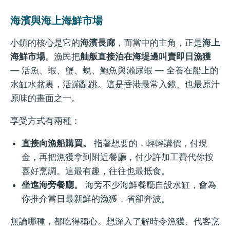
海濱與海上海鮮市場
小鎮的核心是它的
海濱長廊
，而當中的主角，正是
海上
海鮮市場
。漁民把
舢舨直接泊在海堤邊叫賣即日漁獲
— 活魚、蝦、蟹、蜆、鮑魚與瀨尿蝦 — 全養在船上的
水缸水盆裏，活蹦亂跳。這是香港最常入鏡、也最原汁
原味的畫面之一。
享受方式有兩種：
直接向漁船購買。
指著想要的，輕輕講價，付現
金，再把漁獲拿到附近餐廳，付少許加工費代你按
喜好烹調。這最有趣，往往也最抵食。
坐進海旁餐廳。
海旁不少海鮮餐廳自設水缸，會為
你推介當日最新鮮的漁獲，省卻奔波。
無論哪種，都吃得稱心。想深入了解時令漁獲、代客烹