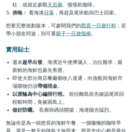
柱，或就近參觀
天后廟
、慢慢歎咖啡。
傍晚：
看海港
日落
，再趕及尾班船與巴士回家。
想要完整規劃版本，可參閱我們的
西貢一日遊行程
；若
帶小朋友同遊，則可看
親子一日遊指南
。
實用貼士
週末
趁早出發
。海濱近午便擠滿人，泊位難求，最
新鮮的海鮮也最先售罄。
即使大部分商店餐廳都收八達通，向漁船與海鮮市
場購物仍須
帶備現金
。
以渡輪為中心編排行程。
前往離島前先確認尾班回
程船時間，免被困島上。
做好防曬。
長廊與碼頭開揚，海港陽光猛烈。
無論你是為一頓悠長的海鮮午餐、一個慵懶的咖啡早
晨，還是一整天的跳島之旅而來，西貢市中心都是最自