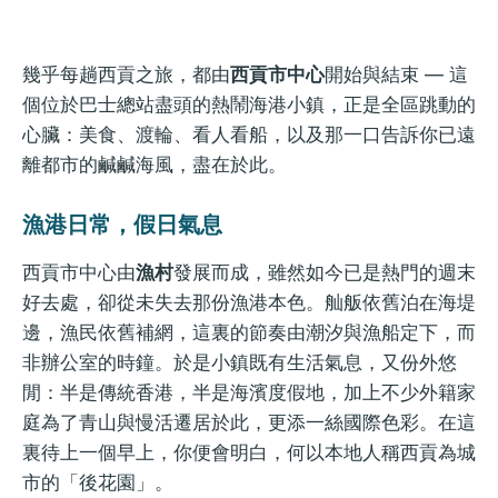
幾乎每趟西貢之旅，都由
西貢市中心
開始與結束 — 這
個位於巴士總站盡頭的熱鬧海港小鎮，正是全區跳動的
心臟：美食、渡輪、看人看船，以及那一口告訴你已遠
離都市的鹹鹹海風，盡在於此。
漁港日常，假日氣息
西貢市中心由
漁村
發展而成，雖然如今已是熱門的週末
好去處，卻從未失去那份漁港本色。舢舨依舊泊在海堤
邊，漁民依舊補網，這裏的節奏由潮汐與漁船定下，而
非辦公室的時鐘。於是小鎮既有生活氣息，又份外悠
閒：半是傳統香港，半是海濱度假地，加上不少外籍家
庭為了青山與慢活遷居於此，更添一絲國際色彩。在這
裏待上一個早上，你便會明白，何以本地人稱西貢為城
市的「後花園」。