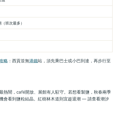
期（班次最多）
攻略
：西貢並無
港鐵
站，須先乘巴士或小巴到達，再步行至
熱鬧，café開放、展館有人駐守。若想看製鹽，秋春兩季
機會看到鹽粒結晶。紅樹林木道則宜趁退潮 — 請查看潮汐