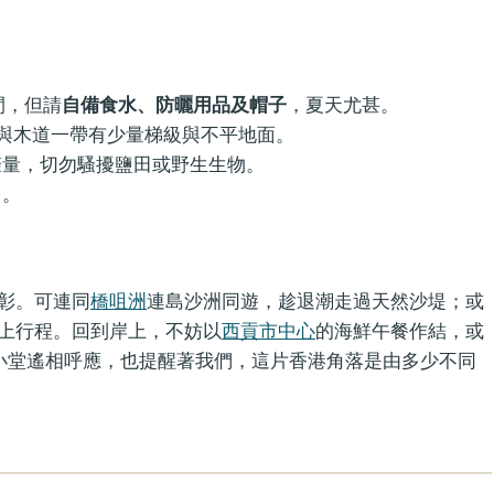
間，但請
自備食水、防曬用品及帽子
，夏天尤甚。
田與木道一帶有少量梯級與不平地面。
聲量，切勿騷擾鹽田或野生生物。
多。
彰。可連同
橋咀洲
連島沙洲同遊，趁退潮走過天然沙堤；或
上行程。回到岸上，不妨以
西貢市中心
的海鮮午餐作結，或
教小堂遙相呼應，也提醒著我們，這片香港角落是由多少不同