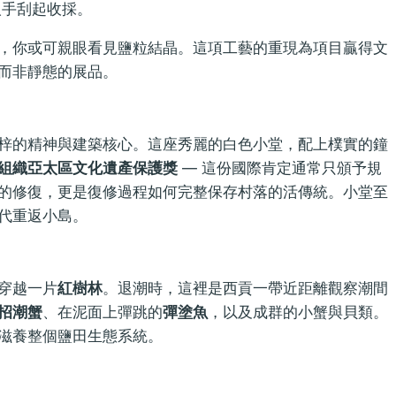
人手刮起收採。
，你或可親眼看見鹽粒結晶。這項工藝的重現為項目贏得文
而非靜態的展品。
梓的精神與建築核心。這座秀麗的白色小堂，配上樸實的鐘
組織亞太區文化遺產保護獎
— 這份國際肯定通常只頒予規
的修復，更是復修過程如何完整保存村落的活傳統。小堂至
代重返小島。
穿越一片
紅樹林
。退潮時，這裡是西貢一帶近距離觀察潮間
招潮蟹
、在泥面上彈跳的
彈塗魚
，以及成群的小蟹與貝類。
滋養整個鹽田生態系統。