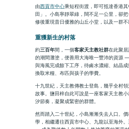
由
西貢市中心
乘短程街渡，即可抵達香港其
田」。小島寧靜翠綠，闊不足一公里，卻把
修後重現昔日優雅的山丘小堂，以及一群不
重獲新生的村落
約
三百年
間，一個
客家天主教社群
在此聚居
的潮間灘塗，便善用大海唯一豐沛的資源 
與海風完成餘下工序，待鹵水濃縮、結晶成
換取米糧、布匹與孩子的學費。
十九世紀，天主教傳教士登島，幾乎全村領
故事。鹽田梓自此可說是一座客家天主教小
汐節奏，凝聚成緊密的群體。
然而踏入二十世紀，小島漸漸失去人口。價
學，相繼遷往西貢市中心、九龍以至海外。