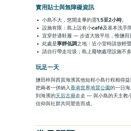
實用貼士與無障礙資訊
小島不大，悠閒走畢約需
1.5至2小時
。
設施有限：島上設有小
café
及基本洗手
宜穿舒適鞋履 — 步道大致平坦，惟鹽
此處是
寧靜低調
之地：近小堂時請放輕
請自行帶走垃圾；島上廢物處理設施不
玩足一天
鹽田梓與西貢海濱其他短程小島行程相得益
把兩者一併納入
香港世界地質公園
的一日海
到海濱的
天后古廟
走走 — 與小島的天主
信仰與社群共同塑造而成。