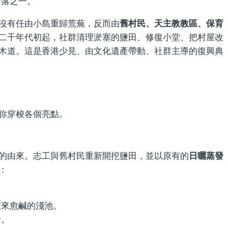
村落之一。
沒有任由小島重歸荒蕪，反而由
舊村民、天主教教區、保育
二千年代初起，社群清理淤塞的鹽田、修復小堂、把村屋改
木道。這是香港少見、由文化遺產帶動、社群主導的復興典
你穿梭各個亮點。
的由來。志工與舊村民重新開挖鹽田，並以原有的
日曬蒸發
：
愈來愈鹹的淺池。
升。