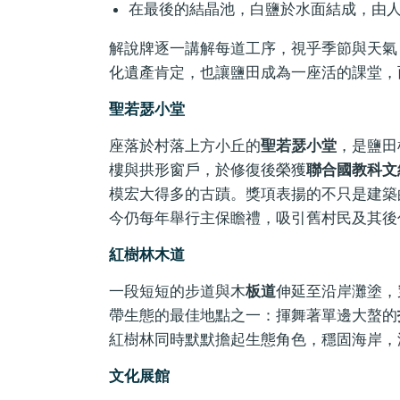
在最後的結晶池，白鹽於水面結成，由
解說牌逐一講解每道工序，視乎季節與天氣
化遺產肯定，也讓鹽田成為一座活的課堂，
聖若瑟小堂
座落於村落上方小丘的
聖若瑟小堂
，是鹽田
樓與拱形窗戶，於修復後榮獲
聯合國教科文
模宏大得多的古蹟。獎項表揚的不只是建築
今仍每年舉行主保瞻禮，吸引舊村民及其後
紅樹林木道
一段短短的步道與木
板道
伸延至沿岸灘塗，
帶生態的最佳地點之一：揮舞著單邊大螯的
紅樹林同時默默擔起生態角色，穩固海岸，
文化展館