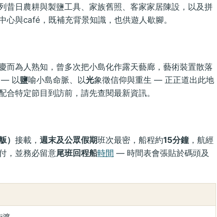
列昔日農耕與製鹽工具、家族舊照、客家家居陳設，以及拼
心與café，既補充背景知識，也供遊人歇腳。
慶而為人熟知，曾多次把小島化作露天藝廊，藝術裝置散落
— 以
鹽
喻小島命脈、以
光
象徵信仰與重生 — 正正道出此地
配合特定節目到訪前，請先查閱最新資訊。
舨）
接載，
週末及公眾假期
班次最密，船程約
15分鐘
，航經
付，並務必留意
尾班回程船
時間
— 時間表會張貼於碼頭及
街渡