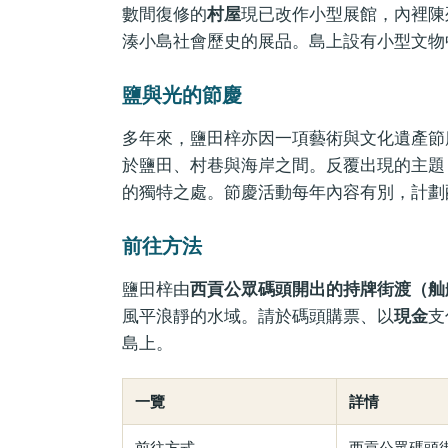
數間復修的
村屋
現已改作小型展館，內裡陳
湊小島社會歷史的展品。島上設有小型文物中
鹽與光的節慶
多年來，鹽田梓亦因一項藝術與文化遺產節
於鹽田、村巷與海岸之間。反覆出現的主題 
的獨特之處。節慶活動每年內容有別，計劃
前往方法
鹽田梓由
西貢公眾碼頭開出的持牌街渡（舢
風平浪靜的水域。請於碼頭購票、以
現金
支
島上。
一覽
詳情
前往方式
西貢公眾碼頭