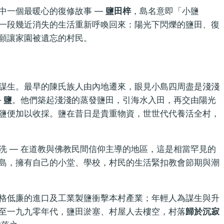
中一個最暖心的復修故事 —
鹽田梓
，島名意即「小鹽
一段幾近消失的生活重新呼喚回來：陽光下閃爍的鹽田、復
願讓家園被遺忘的村民。
謀生。最早的陳氏族人由內地遷來，眼見小島四周盡是淺淺
—
鹽
。他們築起淺淺的蒸發鹽田，引海水入田，再交由陽光
鹽便加以收採。鹽在昔日是貴重物資，世世代代養活全村，
洗 — 在道教與佛教民間信仰主導的地區，這是相當罕見的
島，擁有自己的小堂、學校，村民的生活緊扣教會節期與潮
格低廉的進口及工業製鹽衝擊本村產業；年輕人為謀生與升
至一九九零年代，鹽田淤塞、村屋人去樓空，村落
歸於沉寂