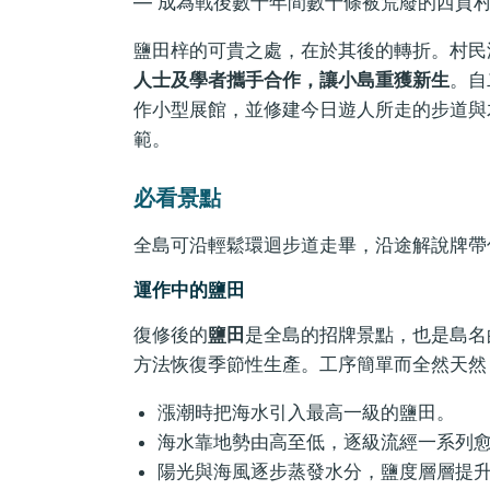
— 成為戰後數十年間數十條被荒廢的西貢
鹽田梓的可貴之處，在於其後的轉折。村民
人士及學者攜手合作，讓小島重獲新生
。自
作小型展館，並修建今日遊人所走的步道與
範。
必看景點
全島可沿輕鬆環迴步道走畢，沿途解說牌帶
運作中的鹽田
復修後的
鹽田
是全島的招牌景點，也是島名
方法恢復季節性生產。工序簡單而全然天然
漲潮時把海水引入最高一級的鹽田。
海水靠地勢由高至低，逐級流經一系列
陽光與海風逐步蒸發水分，鹽度層層提