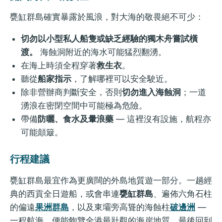
甕缸群島確實暴露於風浪，對大海的敬畏絕不可少：
切勿以小型私人船隻或缺乏經驗的獨木舟嘗試橫
渡。
海蝕洞附近的海水可能猛烈翻湧。
在海上時須全程穿著
救生衣
。
聽從
船家指示
，了解哪裡可以安全駛近。
除非營辦商判斷安全，否則
切勿進入海蝕洞
；一道
湧浪在密閉空間中可能極為危險。
帶備
防曬、食水及暈浪藥
— 這裡沒有設施，航程亦
可能顛簸。
行程建議
甕缸群島最宜作為更廣闊的外島地質遊一部分。一趟經
典的西貢全日遊船，或會串連
甕缸群島
、遍佈六角石柱
的偏遠
果洲群島
，以及東壩旁高聳的海蝕柱
破邊洲
—
一程航海，便能飽覽全港最壯觀的海岸地質。最後回到