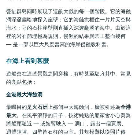
甕缸群島同時展現了這齣大戲的每一個階段。它的海蝕
洞深邃幽暗地探入崖壁；它的海蝕拱框住一片片天空與
海水；它的石柱崖壁則直插入深邃翻湧的海中。由於這
裡的岩石節理極為規則，侵蝕的結果異常工整而幾何
— 是一部以巨大尺度書寫的海岸侵蝕教科書。
在海上看到甚麼
遊船會在這些景觀之間穿梭，有時甚至駛
入
其中。常見
的亮點包括：
全港最大海蝕洞
最矚目的是
火石洲
上那個巨大海蝕洞，廣被引述為
全港
最大
。在風平浪靜的日子，技術純熟的船家會小心翼翼
將船頭駛近 — 或短暫駛入 — 洞口，露出一個寬廣、
迴聲陣陣、四壁皆石柱的巨室。其規模難以從照片傳