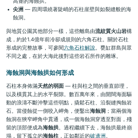
高聳的海蝕拱。
尖洲
— 四周環繞著陡峭的石柱崖壁與如裂縫般的海
蝕洞。
與地質公園其他部分一樣，這些離島由
流紋質火山岩
構
成，約於1.4億年前冷卻成規則的六角石柱。關於石柱
形成的完整故事，可參閱
六角石柱解說
。甕缸群島與眾
不同之處，在於大海此後對這些岩石所作的雕琢。
海蝕洞與海蝕拱如何形成
石柱本身佈滿
天然的弱面
— 柱與柱之間的垂直節理，
以及橫貫其上的水平裂隙。數百萬年來，由開闊海面驅
動的浪濤不斷沖擊這些弱點，撬鬆石柱、沿裂縫掏蝕岩
石。當侵蝕從一側咬入岬角，便鑿出
海蝕洞
；當兩個海
蝕洞在狹窄岬角中貫通，或一個海蝕洞穿透至對面，殘
留的頂部便成為
海蝕拱
。過程繼續下去，海蝕拱最終崩
塌，留下孤立的
海蝕柱
，正如鄰近的
破邊洲
。