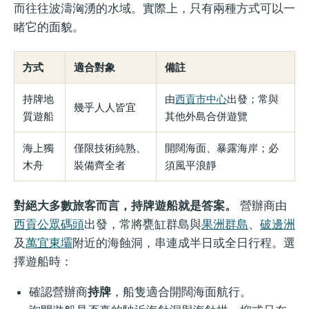
而往往波濤洶湧的水域。實際上，只有兩種方式可以一
睹它的面貌。
方式
適合對象
備註
持牌地
由
西貢市中心
出發；常與
幾乎人人皆宜
質遊船
其他外島合併遊覽
海上獨
僅限技術純熟、
開闊海面、暴露海岸；必
木舟
裝備齊全者
須風平浪靜
對絕大多數旅客而言，持牌遊船就是答案。
營辦商由
西貢公眾碼頭
出發，常將甕缸群島與
果洲群島
、
破邊洲
及
萬宜東壩
附近的海蝕洞，串連成半日或全日行程。選
擇遊船時：
確認營辦商
持牌
，船隻適合開闊海面航行。