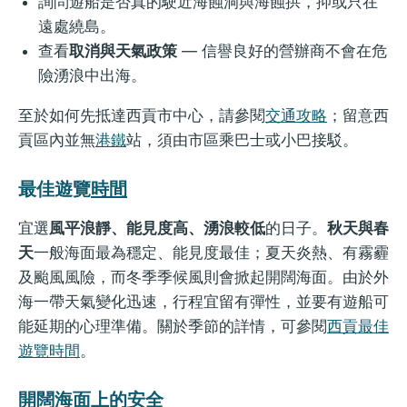
詢問遊船是否真的駛近海蝕洞與海蝕拱，抑或只在
遠處繞島。
查看
取消與天氣政策
— 信譽良好的營辦商不會在危
險湧浪中出海。
至於如何先抵達西貢市中心，請參閱
交通攻略
；留意西
貢區內並無
港鐵
站，須由市區乘巴士或小巴接駁。
最佳遊覽
時間
宜選
風平浪靜、能見度高、湧浪較低
的日子。
秋天與春
天
一般海面最為穩定、能見度最佳；夏天炎熱、有霧霾
及颱風風險，而冬季季候風則會掀起開闊海面。由於外
海一帶天氣變化迅速，行程宜留有彈性，並要有遊船可
能延期的心理準備。關於季節的詳情，可參閱
西貢最佳
遊覽時間
。
開闊海面上的安全