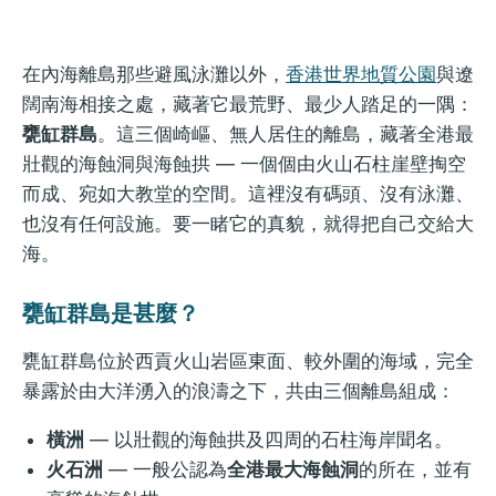
在內海離島那些避風泳灘以外，
香港世界地質公園
與遼
闊南海相接之處，藏著它最荒野、最少人踏足的一隅：
甕缸群島
。這三個崎嶇、無人居住的離島，藏著全港最
壯觀的海蝕洞與海蝕拱 — 一個個由火山石柱崖壁掏空
而成、宛如大教堂的空間。這裡沒有碼頭、沒有泳灘、
也沒有任何設施。要一睹它的真貌，就得把自己交給大
海。
甕缸群島是甚麼？
甕缸群島位於西貢火山岩區東面、較外圍的海域，完全
暴露於由大洋湧入的浪濤之下，共由三個離島組成：
橫洲
— 以壯觀的海蝕拱及四周的石柱海岸聞名。
火石洲
— 一般公認為
全港最大海蝕洞
的所在，並有