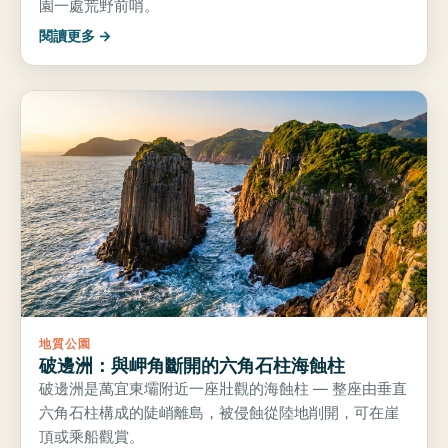
園一處荒野前哨。
閱讀更多 →
地質公園
破邊洲：與岬角斷開的六角石柱海蝕柱
破邊洲是萬宜東壩附近一座壯觀的海蝕柱 — 整座由垂直
六角石柱構成的陡峭離島，被侵蝕從陸地削開，可在崖
頂或乘船觀賞。