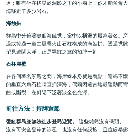
達；唯有坐在搖晃於洞影之下的小船上，你才能領會大
海移走了多少岩石。
海蝕拱
群島中分佈著數個海蝕拱，當中以
橫洲
的最為著名。穿
過或掠過一道由層疊火山石柱構成的海蝕拱、透過拱隙
望見遼闊大洋，正是甕缸之旅的招牌一刻。
石柱崖壁
在各個著名景觀之間，海岸線本身就是看點：連綿不斷
的垂直六角石柱牆直插深海，偶爾因遠古地殼運動而彎
曲或斷裂，在斜陽下泛著淡金色光澤。
前往方法：持牌遊船
甕缸群島並無法徒步登島遊覽。
這些離島沒有碼頭、
沒有可安全登岸的泳灘、也沒有任何設施，且位處暴露