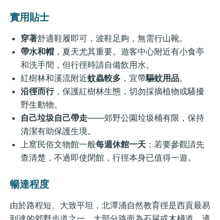
實用貼士
穿著
舒適鞋履即可，波鞋足夠，無需行山靴。
帶水和帽
，夏天尤其重要。遊客中心附近有小食亭
和洗手間，但行徑時請自備飲用水。
紅樹林和溪流附近
蚊蟲較多
，宜帶
驅蚊用品
。
沿徑而行
，保護紅樹林生態，切勿採摘植物或騷擾
野生動物。
自己垃圾自己帶走
——郊野公園垃圾桶有限，保持
清潔有助保護生境。
上窰民俗文物館一般
每週休館一天
；若要參觀請先
查清楚，不過即使閉館，行徑本身已值得一遊。
暢達程度
由於路程短、大致平坦，北潭涌自然教育徑是西貢最易
到達的郊野步道之一。大部分路面為石屎或木棧道，適