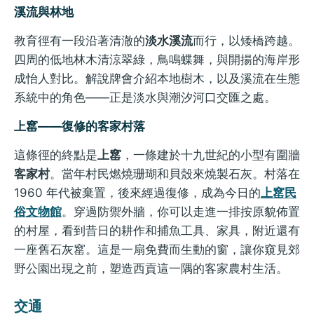
溪流與林地
教育徑有一段沿著清澈的
淡水溪流
而行，以矮橋跨越。
四周的低地林木清涼翠綠，鳥鳴蝶舞，與開揚的海岸形
成怡人對比。解說牌會介紹本地樹木，以及溪流在生態
系統中的角色——正是淡水與潮汐河口交匯之處。
上窰——復修的客家村落
這條徑的終點是
上窰
，一條建於十九世紀的小型有圍牆
客家村
。當年村民燃燒珊瑚和貝殼來燒製石灰。村落在
1960 年代被棄置，後來經過復修，成為今日的
上窰民
俗文物館
。穿過防禦外牆，你可以走進一排按原貌佈置
的村屋，看到昔日的耕作和捕魚工具、家具，附近還有
一座舊石灰窰。這是一扇免費而生動的窗，讓你窺見郊
野公園出現之前，塑造西貢這一隅的客家農村生活。
交通