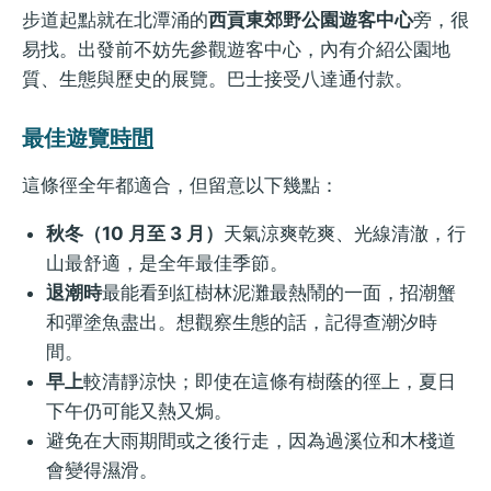
步道起點就在北潭涌的
西貢東郊野公園遊客中心
旁，很
易找。出發前不妨先參觀遊客中心，內有介紹公園地
質、生態與歷史的展覽。巴士接受八達通付款。
最佳遊覽
時間
這條徑全年都適合，但留意以下幾點：
秋冬（10 月至 3 月）
天氣涼爽乾爽、光線清澈，行
山最舒適，是全年最佳季節。
退潮時
最能看到紅樹林泥灘最熱鬧的一面，招潮蟹
和彈塗魚盡出。想觀察生態的話，記得查潮汐時
間。
早上
較清靜涼快；即使在這條有樹蔭的徑上，夏日
下午仍可能又熱又焗。
避免在大雨期間或之後行走，因為過溪位和木棧道
會變得濕滑。