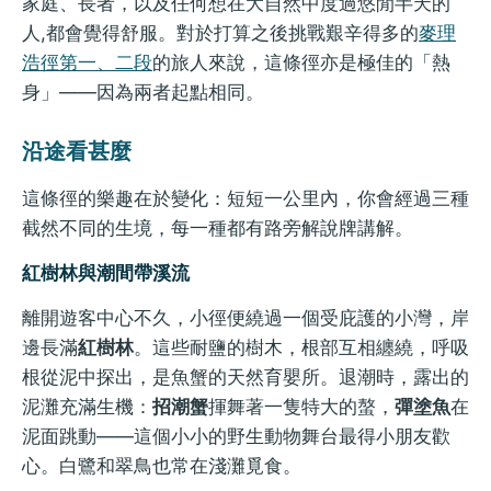
家庭、長者，以及任何想在大自然中度過悠閒半天的
人,都會覺得舒服。對於打算之後挑戰艱辛得多的
麥理
浩徑第一、二段
的旅人來說，這條徑亦是極佳的「熱
身」——因為兩者起點相同。
沿途看甚麼
這條徑的樂趣在於變化：短短一公里內，你會經過三種
截然不同的生境，每一種都有路旁解說牌講解。
紅樹林與潮間帶溪流
離開遊客中心不久，小徑便繞過一個受庇護的小灣，岸
邊長滿
紅樹林
。這些耐鹽的樹木，根部互相纏繞，呼吸
根從泥中探出，是魚蟹的天然育嬰所。退潮時，露出的
泥灘充滿生機：
招潮蟹
揮舞著一隻特大的螯，
彈塗魚
在
泥面跳動——這個小小的野生動物舞台最得小朋友歡
心。白鷺和翠鳥也常在淺灘覓食。