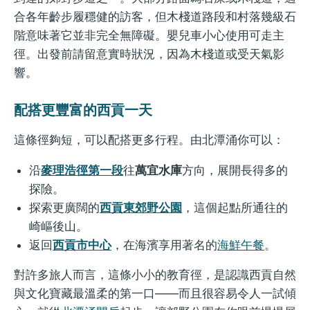
合各年齡步履穩健的訪客，但木棧道路段和村落幾級石
階意味著它並非完全無障礙。嬰兒車小心使用可走主
徑。出發前請留意實時狀況，因為木棧道或受天氣影
響。
配搭更豐富的西貢一天
這條徑夠短，可以配搭更多行程。由北潭涌你可以：
沿
麥理浩徑第一段
往
萬宜水庫
方向，展開長得多的
探險。
探索更廣闊的
西貢東郊野公園
，這個起點所通往的
崎嶇後山。
返回
西貢市中心
，在海濱享用著名的
海鮮午餐
。
對許多旅人而言，這條小小的教育徑，是認識西貢自然
與文化寶藏最溫柔的第一口——而且很容易令人一試傾