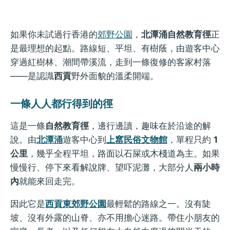
如果你未試過行香港的
郊野公園
，
北潭涌自然教育徑
正
是最理想的起點。路線短、平坦、有樹蔭，由遊客中心
穿過紅樹林、潮間帶溪流，走到一條復修的客家村落
——是認識
西貢
野外面貌的溫柔開端。
一條人人都行得到的徑
這是一條
自然教育徑
，邊行邊讀，趣味在於沿途的解
說。由
北潭涌
遊客中心到
上窰民俗文物館
，單程只約
1
公里
，幾乎全程平坦，路面以石屎或木棧道為主。如果
慢慢行、停下來看解說牌、望吓泥灘，大部分人
兩小時
內
就能來回走完。
因此它是
西貢東郊野公園
最輕鬆的路線之一。沒有陡
坡、沒有外露的山脊、亦不用擔心迷路。帶住小朋友的