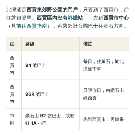
北潭涌是
西貢東郊野公園的門戶
，只要到了西貢市，前
往就很簡單。
西貢區內沒有
港鐵
站
——先到
西貢市中心
（見
前往西貢指南
），再乘郊野公園巴士往黃石方向。
由
路線
備註
西
每日，往黃石；於北
貢
94
號巴士
潭涌下車
市
西
只限假日，由鑽石山
貢
96R
號巴士
經西貢
市
市
鑽石山
92
號巴士，或彩
先到西貢市，再轉乘
區
虹
1A
小巴