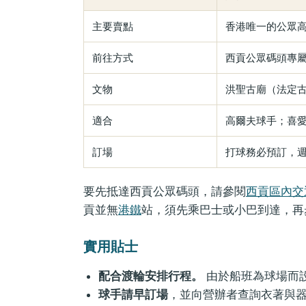
主要賣點
香港唯一的公眾
前往方式
西貢公眾碼頭專
文物
洪聖古廟（法定
適合
高爾夫球手；喜
訂場
打球務必預訂，
要先抵達西貢公眾碼頭，請參閱
西貢區內交
貢並無
港鐵
站，須先乘巴士或小巴到達，再
實用貼士
配合渡輪安排行程。
由於船班為球場而
球手請早訂場
，並向營辦者查詢衣著與