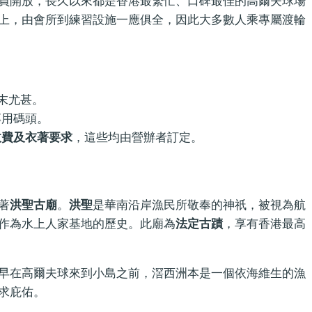
員開放，長久以來都是香港最繁忙、口碑最佳的高爾夫球場
上，由會所到練習設施一應俱全，因此大多數人乘專屬渡輪
末尤甚。
專用碼頭。
收費及衣著要求
，這些均由營辦者訂定。
著
洪聖古廟
。
洪聖
是華南沿岸漁民所敬奉的神祇，被視為航
作為水上人家基地的歷史。此廟為
法定古蹟
，享有香港最高
早在高爾夫球來到小島之前，滘西洲本是一個依海維生的漁
求庇佑。