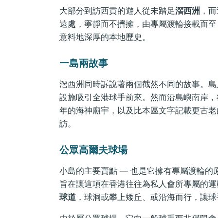
大部分到訪西貢的遊人從未踏足
滘西洲
，而
遠處，寧靜而不擠擁，由專屬渡輪接載而至
意料地深厚的本地歷史。
一島兩故事
滘西洲同時訴說著兩個截然不同的故事。島
設施吸引全港球手前來。然而沿島嶼南岸，
年的海神廟宇，以及比本區文字記載更古老
訪。
公眾高爾夫球場
小島的主要賣點 — 也是它擁有專屬渡輪的原
旨在讓這項在香港往往為私人會所專屬的運
球道
，球洞或攀上矮丘、或沿海而行，讓球