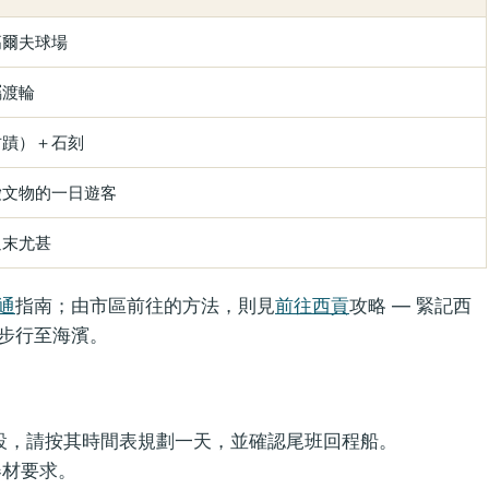
高爾夫球場
屬渡輪
古蹟）＋石刻
愛文物的一日遊客
週末尤甚
通
指南；由市區前往的方法，則見
前往西貢
攻略 — 緊記西
步行至海濱。
設，請按其時間表規劃一天，並確認尾班回程船。
器材要求。