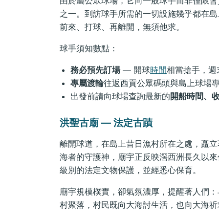
由於屬公眾球場，它向一般球手而非僅限會
之一。到訪球手所需的一切設施幾乎都在島
前來、打球、再離開，無須他求。
球手須知數點：
務必預先訂場
— 開球
時間
相當搶手，週
專屬渡輪
往返西貢公眾碼頭與島上球場
出發前請向球場查詢最新的
開船時間、
洪聖古廟 — 法定古蹟
離開球道，在島上昔日漁村所在之處，矗立
海者的守護神，廟宇正反映滘西洲長久以來
級別的法定文物保護，並經悉心保育。
廟宇規模樸實，卻氣氛濃厚，提醒著人們：
村聚落，村民既向大海討生活，也向大海祈