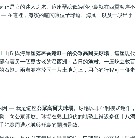
這正是它的迷人之處。這座翠綠低矮的小島就在西貢海岸不
 — 在這裡，海濱的喧鬧讓位予球道、海風，以及一段出乎
上山丘與海岸座落著
香港唯一的公眾高爾夫球場
，這座現代
卻有著另一個更古老的滘西洲：昔日的
漁村
、一座屹立數百
的石刻。兩者並存於同一片土地之上，用心的行程可一併走
因 — 就是這座
公眾高爾夫球場
。球場以非牟利模式運作，
動，向公眾開放。球場在島上起伏的地勢上鋪設多個
十八洞
手飽覽周遭水域與群島的開揚景致。