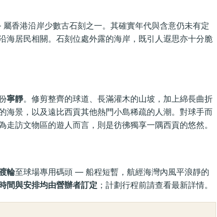
 屬香港沿岸少數古石刻之一。其確實年代與含意仍未有定
沿海居民相關。石刻位處外露的海岸，既引人遐思亦十分脆
份
寧靜
。修剪整齊的球道、長滿灌木的山坡，加上綿長曲折
的海景，以及遠比西貢其他熱門小島稀疏的人潮。對球手而
為走訪文物區的遊人而言，則是彷彿獨享一隅西貢的悠然。
渡輪
至球場專用碼頭 — 船程短暫，航經海灣內風平浪靜的
時間與安排均由營辦者訂定
；計劃行程前請查看最新詳情。