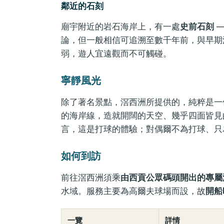
鄰近的石刻
廟宇附近的岩石海岸上，有一處
史前石刻
—
論，但一般相信可追溯至數千年前，與早期
弱，遊人宜遠觀而不可觸碰。
寧靜風光
除了著名景點，滘西洲所提供的，純粹是一
的海岸線，造就開闊的天空、幾乎四面皆見
言，這是打球的體驗；對偶爾不為打球、只
如何到訪
前往滘西洲須乘
由西貢公眾碼頭開出的專屬
水域。服務主要為高爾夫球場而設，故
開船
一覽
詳情