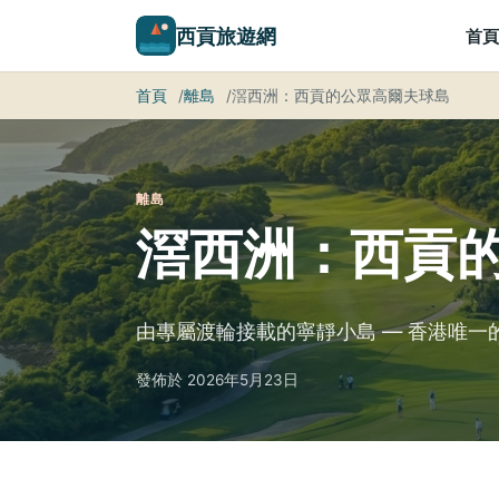
西貢旅遊網
首頁
首頁
離島
滘西洲：西貢的公眾高爾夫球島
離島
滘西洲：西貢
由專屬渡輪接載的寧靜小島 — 香港唯
發佈於 2026年5月23日