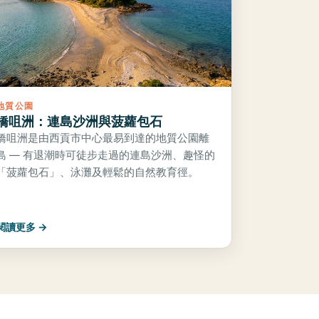
地質公園
橋咀洲：連島沙洲與菠蘿包石
橋咀洲是由西貢市中心最易到達的地質公園離
島 — 有退潮時可徒步走過的連島沙洲、趣怪的
「菠蘿包石」、泳灘及輕鬆的自然教育徑。
閱讀更多 →