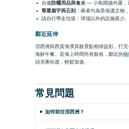
自備
防曬用品與食水
— 小島開揚外露，
尊重廟宇與石刻
：兩者均為受保護文物
請自行帶走垃圾；球場以外的設施甚少
鄰近延伸
滘西洲與西貢海濱其餘景點相得益彰。打完
海鮮午餐。若海上時間尚有餘裕，鄰近的
橋
頭另乘街渡，輕鬆加遊。
常見問題
如何前往滘西洲？