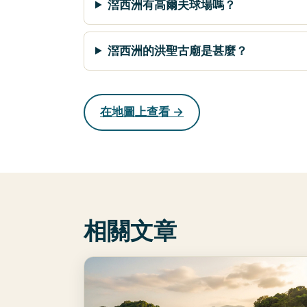
滘西洲有高爾夫球場嗎？
滘西洲的洪聖古廟是甚麼？
在地圖上查看 →
相關文章