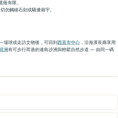
遮蔭有限。
，切勿觸碰石刻或騷擾廟宇。
。
一場球或走訪文物後，可回到
西貢市中心
，沿海濱長廊享用
咀洲
有可步行而過的連島沙洲與輕鬆自然步道 — 由同一碼