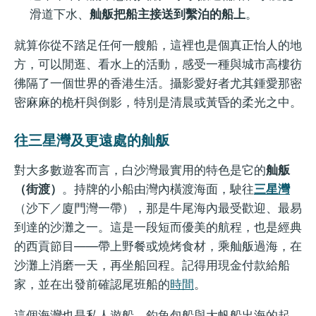
滑道下水、
舢舨把船主接送到繫泊的船上
。
就算你從不踏足任何一艘船，這裡也是個真正怡人的地
方，可以閒逛、看水上的活動，感受一種與城市高樓彷
彿隔了一個世界的香港生活。攝影愛好者尤其鍾愛那密
密麻麻的桅杆與倒影，特別是清晨或黃昏的柔光之中。
往三星灣及更遠處的舢舨
對大多數遊客而言，白沙灣最實用的特色是它的
舢舨
（街渡）
。持牌的小船由灣內橫渡海面，駛往
三星灣
（沙下／廈門灣一帶），那是牛尾海內最受歡迎、最易
到達的沙灘之一。這是一段短而優美的航程，也是經典
的西貢節目——帶上野餐或燒烤食材，乘舢舨過海，在
沙灘上消磨一天，再坐船回程。記得用現金付款給船
家，並在出發前確認尾班船的
時間
。
這個海灣也是私人遊船、釣魚包船與大帆船出海的起