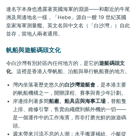
連名字本身也透露著英國海軍的淵源——和鄰近的牛尾
洲及周邊地名一樣，「Hebe」源自一艘 19 世紀英國
皇家海軍測量艦。英文名與中文名（「白沙灣」）自此
並存，當地人兩者通用。
帆船與遊艇碼頭文化
令白沙灣有別於區內任何地方的，是它的
遊艇碼頭文
化
。這裡是香港人學帆船、泊船與舉行帆船賽的地方。
灣內坐落著歷史悠久的
白沙灣遊艇會
，是本港主要
的帆船機構之一，開辦課程、賽事與青少年計劃。
岸邊排列著多間
船廠、船具店與海事工場
，替船隻
上排、維修引擎，售賣由繩纜到舷外機的一切——
是一個運作中的工作海濱，而非打磨光鮮的旅遊碼
頭。
週末帶來川流不息的人潮：水手搬運補給、小艇從