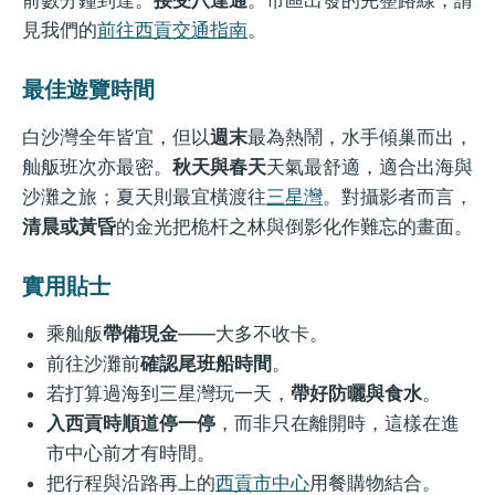
前數分鐘到達。
接受八達通
。市區出發的完整路線，請
見我們的
前往西貢交通指南
。
最佳遊覽時間
白沙灣全年皆宜，但以
週末
最為熱鬧，水手傾巢而出，
舢舨班次亦最密。
秋天與春天
天氣最舒適，適合出海與
沙灘之旅；夏天則最宜橫渡往
三星灣
。對攝影者而言，
清晨或黃昏
的金光把桅杆之林與倒影化作難忘的畫面。
實用貼士
乘舢舨
帶備現金
——大多不收卡。
前往沙灘前
確認尾班船時間
。
若打算過海到三星灣玩一天，
帶好防曬與食水
。
入西貢時順道停一停
，而非只在離開時，這樣在進
市中心前才有時間。
把行程與沿路再上的
西貢市中心
用餐購物結合。