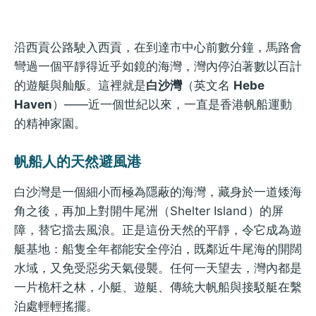
沿西貢公路駛入西貢，在到達市中心前數分鐘，馬路會
彎過一個平靜得近乎如鏡的海灣，灣內停泊著數以百計
的遊艇與舢舨。這裡就是
白沙灣
（英文名
Hebe
Haven
）——近一個世紀以來，一直是香港帆船運動
的精神家園。
帆船人的天然避風港
白沙灣是一個細小而極為隱蔽的海灣，藏身於一道矮海
角之後，再加上對開牛尾洲（Shelter Island）的屏
障，替它擋去風浪。正是這份天然的平靜，令它成為遊
艇基地：船隻全年都能安全停泊，既鄰近牛尾海的開闊
水域，又免受惡劣天氣侵襲。任何一天望去，灣內都是
一片桅杆之林，小艇、遊艇、傳統大帆船與接駁艇在繫
泊處輕輕搖擺。