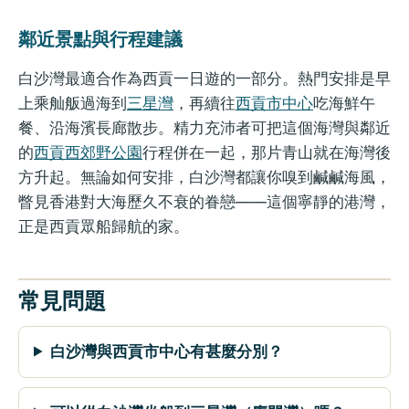
鄰近景點與行程建議
白沙灣最適合作為西貢一日遊的一部分。熱門安排是早
上乘舢舨過海到
三星灣
，再續往
西貢市中心
吃海鮮午
餐、沿海濱長廊散步。精力充沛者可把這個海灣與鄰近
的
西貢西郊野公園
行程併在一起，那片青山就在海灣後
方升起。無論如何安排，白沙灣都讓你嗅到鹹鹹海風，
瞥見香港對大海歷久不衰的眷戀——這個寧靜的港灣，
正是西貢眾船歸航的家。
常見問題
白沙灣與西貢市中心有甚麼分別？