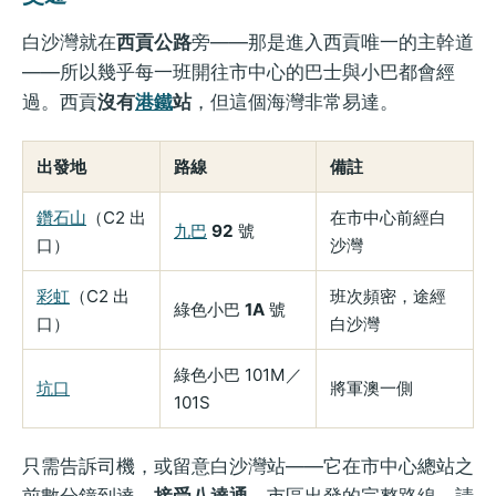
白沙灣就在
西貢公路
旁——那是進入西貢唯一的主幹道
——所以幾乎每一班開往市中心的巴士與小巴都會經
過。西貢
沒有
港鐵
站
，但這個海灣非常易達。
出發地
路線
備註
鑽石山
（C2 出
在市中心前經白
九巴
92
號
口）
沙灣
彩虹
（C2 出
班次頻密，途經
綠色小巴
1A
號
口）
白沙灣
綠色小巴 101M／
坑口
將軍澳一側
101S
只需告訴司機，或留意白沙灣站——它在市中心總站之