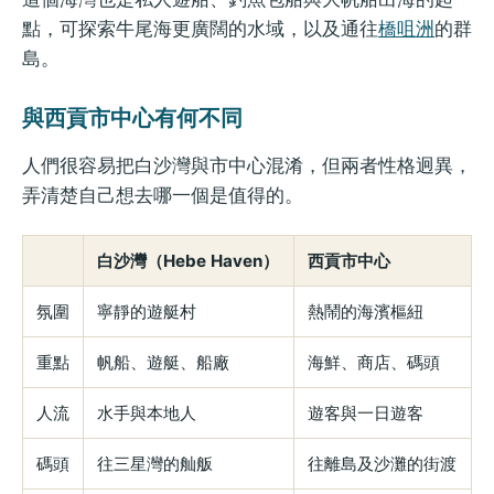
點，可探索牛尾海更廣闊的水域，以及通往
橋咀洲
的群
島。
與西貢市中心有何不同
人們很容易把白沙灣與市中心混淆，但兩者性格迥異，
弄清楚自己想去哪一個是值得的。
白沙灣（Hebe Haven）
西貢市中心
氛圍
寧靜的遊艇村
熱鬧的海濱樞紐
重點
帆船、遊艇、船廠
海鮮、商店、碼頭
人流
水手與本地人
遊客與一日遊客
碼頭
往三星灣的舢舨
往離島及沙灘的街渡