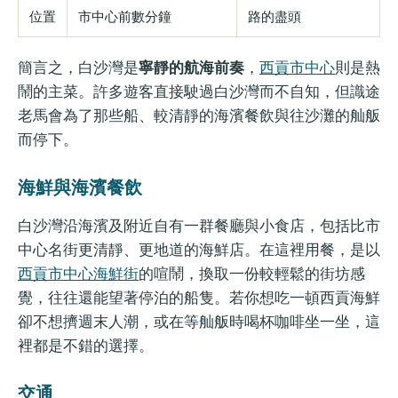
位置
市中心前數分鐘
路的盡頭
簡言之，白沙灣是
寧靜的航海前奏
，
西貢市中心
則是熱
鬧的主菜。許多遊客直接駛過白沙灣而不自知，但識途
老馬會為了那些船、較清靜的海濱餐飲與往沙灘的舢舨
而停下。
海鮮與海濱餐飲
白沙灣沿海濱及附近自有一群餐廳與小食店，包括比市
中心名街更清靜、更地道的海鮮店。在這裡用餐，是以
西貢市中心海鮮街
的喧鬧，換取一份較輕鬆的街坊感
覺，往往還能望著停泊的船隻。若你想吃一頓西貢海鮮
卻不想擠週末人潮，或在等舢舨時喝杯咖啡坐一坐，這
裡都是不錯的選擇。
交通